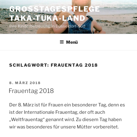
Zum
GROSSTAGESPFLEGE T
Inhalt
AKA-TUKA-LAND
springen
Ihre Kinderbetreuung in Düsseldorf-Süd
Menü
SCHLAGWORT:
FRAUENTAG 2018
VERÖFFENTLICHT
8. MÄRZ 2018
AM
Frauentag 2018
Der 8. März ist für Frauen ein besonderer Tag, denn es
ist der Internationale Frauentag, der oft auch
„Weltfrauentag“ genannt wird. Zu diesem Tag haben
wir was besonderes für unsere Mütter vorbereitet.