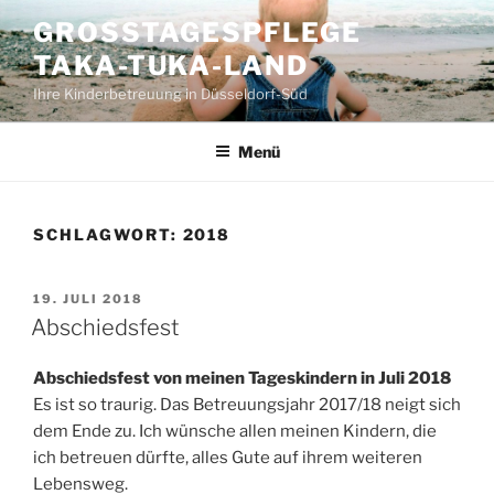
Zum
GROSSTAGESPFLEGE T
Inhalt
AKA-TUKA-LAND
springen
Ihre Kinderbetreuung in Düsseldorf-Süd
Menü
SCHLAGWORT:
2018
VERÖFFENTLICHT
19. JULI 2018
AM
Abschiedsfest
Abschiedsfest von meinen Tageskindern in Juli 2018
Es ist so traurig. Das Betreuungsjahr 2017/18 neigt sich
dem Ende zu. Ich wünsche allen meinen Kindern, die
ich betreuen dürfte, alles Gute auf ihrem weiteren
Lebensweg.