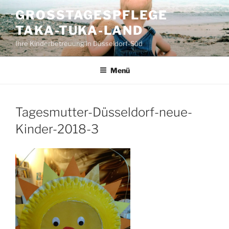
Zum
GROSSTAGESPFLEGE T
Inhalt
AKA-TUKA-LAND
springen
Ihre Kinderbetreuung in Düsseldorf-Süd
Menü
Tagesmutter-Düsseldorf-neue-
Kinder-2018-3