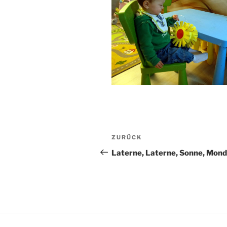
Beitragsnavigation
Vorheriger
ZURÜCK
Beitrag
Laterne, Laterne, Sonne, Mond