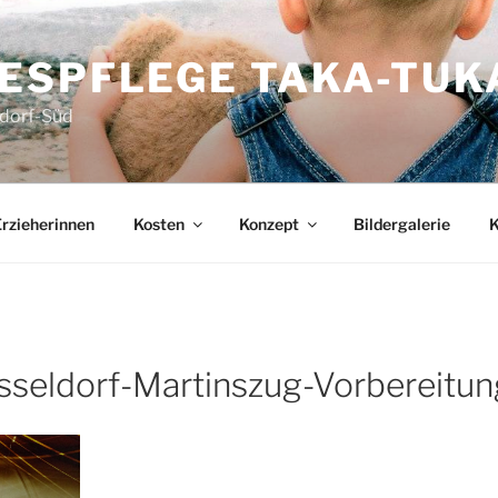
ESPFLEGE TAKA-TUKA
ldorf-Süd
rzieherinnen
Kosten
Konzept
Bildergalerie
K
seldorf-Martinszug-Vorbereitun