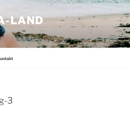
-LAND
ontakt
g-3